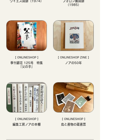
ワイエス図録（1974）
フォロン展図録
（1985）
【 ONLINESHOP 】
【 ONLINESHOP ZINE 】
季刊銀花 125号 特集
ノアの50年
「父の手」
【 ONLINESHOP 】
【 ONLINESHOP 】
編集工房ノアの本棚
鳥と書物の蔵書票