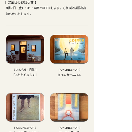
【 ​営業日のお知らせ 】
8月7日（金）10〜14時でOPENしま
す
。それ以降は順次お
知らせいたします。
【 お知らせ・日誌 】
【 ONLINESHOP 】
「あらためまして」
きりのカーニバル
【 ONLINESHOP 】
【 ONLINESHOP 】