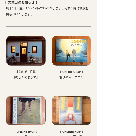
【 ​営業日のお知らせ 】
8月7日（金）10〜14時でOPENしま
す
。それ以降は順次お
知らせいたします。
【 お知らせ・日誌 】
【 ONLINESHOP 】
「あらためまして」
きりのカーニバル
【 ONLINESHOP 】
【 ONLINESHOP 】