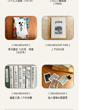
ワイエス図録（1974）
フォロン展図録
（1985）
【 ONLINESHOP 】
【 ONLINESHOP ZINE 】
季刊銀花 125号 特集
ノアの50年
「父の手」
【 ONLINESHOP 】
【 ONLINESHOP 】
編集工房ノアの本棚
鳥と書物の蔵書票