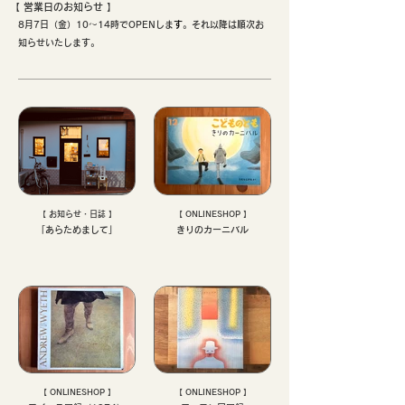
【 ​営業日のお知らせ 】
8月7日（金）10〜14時でOPENしま
す
。それ以降は順次お
知らせいたします。
【 お知らせ・日誌 】
【 ONLINESHOP 】
「あらためまして」
きりのカーニバル
【 ONLINESHOP 】
【 ONLINESHOP 】