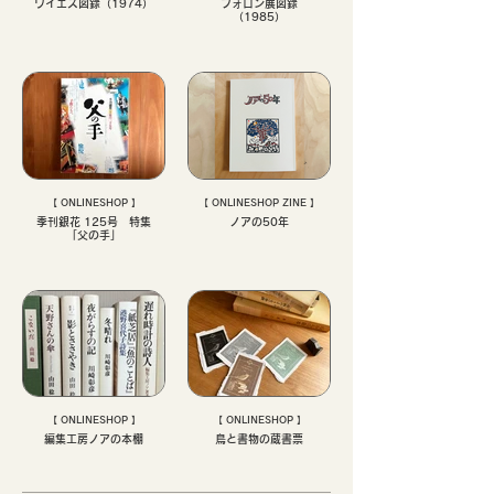
ワイエス図録（1974）
フォロン展図録
（1985）
【 ONLINESHOP 】
【 ONLINESHOP ZINE 】
季刊銀花 125号 特集
ノアの50年
「父の手」
【 ONLINESHOP 】
【 ONLINESHOP 】
編集工房ノアの本棚
鳥と書物の蔵書票