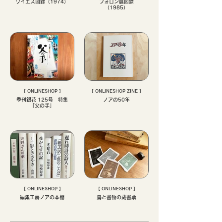
ワイエス図録（1974）
フォロン展図録
（1985）
【 ONLINESHOP 】
【 ONLINESHOP ZINE 】
季刊銀花 125号 特集
ノアの50年
「父の手」
【 ONLINESHOP 】
【 ONLINESHOP 】
編集工房ノアの本棚
鳥と書物の蔵書票