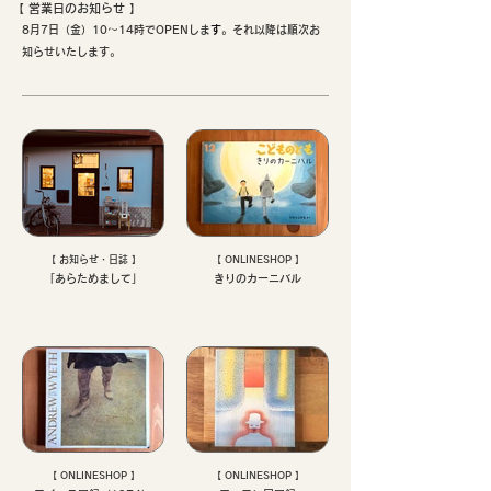
【 ​営業日のお知らせ 】
8月7日（金）10〜14時でOPENしま
す
。それ以降は順次お
知らせいたします。
【 お知らせ・日誌 】
【 ONLINESHOP 】
「あらためまして」
きりのカーニバル
【 ONLINESHOP 】
【 ONLINESHOP 】