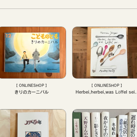
【 ONLINESHOP 】
【 ONLINESHOP 】
きりのカーニバル
Herbei,herbei,was Löffel sei.