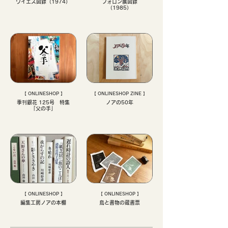
ワイエス図録（1974）
フォロン展図録
（1985）
【 ONLINESHOP 】
【 ONLINESHOP ZINE 】
季刊銀花 125号 特集
ノアの50年
「父の手」
【 ONLINESHOP 】
【 ONLINESHOP 】
編集工房ノアの本棚
鳥と書物の蔵書票