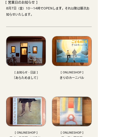
【 ​営業日のお知らせ 】
8月7日（金）10〜14時でOPENしま
す
。それ以降は順次お
知らせいたします。
【 お知らせ・日誌 】
【 ONLINESHOP 】
「あらためまして」
きりのカーニバル
【 ONLINESHOP 】
【 ONLINESHOP 】