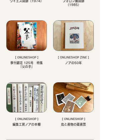
ワイエス図録（1974）
フォロン展図録
（1985）
【 ONLINESHOP 】
【 ONLINESHOP ZINE 】
季刊銀花 125号 特集
ノアの50年
「父の手」
【 ONLINESHOP 】
【 ONLINESHOP 】
編集工房ノアの本棚
鳥と書物の蔵書票