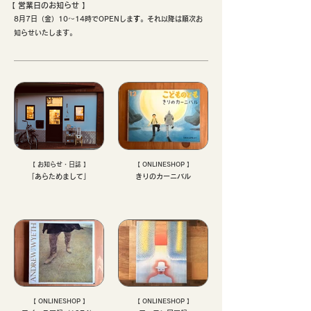
【 ​営業日のお知らせ 】
8月7日（金）10〜14時でOPENしま
す
。それ以降は順次お
知らせいたします。
【 お知らせ・日誌 】
【 ONLINESHOP 】
「あらためまして」
きりのカーニバル
【 ONLINESHOP 】
【 ONLINESHOP 】